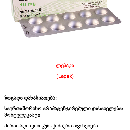
ლეპაკი
(Lepak)
ზოგადი
დახასიათება:
საერთაშორისო
არაპატენტირებული
დასახელება:
მონტელუკასტი;
ძირითადი ფიზიკურ-ქიმიური თვისებები: