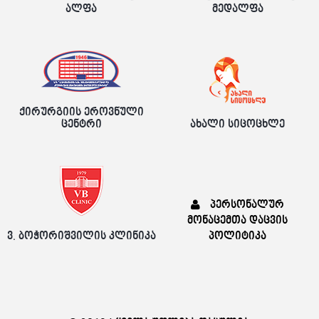
ალფა
მედალფა
ქირურგიის ეროვნული
ცენტრი
ახალი სიცოცხლე
პერსონალურ
მონაცემთა დაცვის
ვ. ბოჭორიშვილის კლინიკა
პოლიტიკა