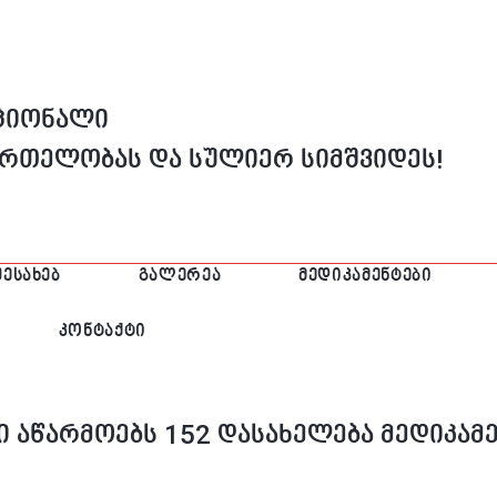
აციონალი
მრთელობას და სულიერ სიმშვიდეს!
ᲨᲔᲡᲐᲮᲔᲑ
ᲒᲐᲚᲔᲠᲔᲐ
ᲛᲔᲓᲘᲙᲐᲛᲔᲜᲢᲔᲑᲘ
ᲙᲝᲜᲢᲐᲥᲢᲘ
 აწარმოებს 152 დასახელება მედიკამ