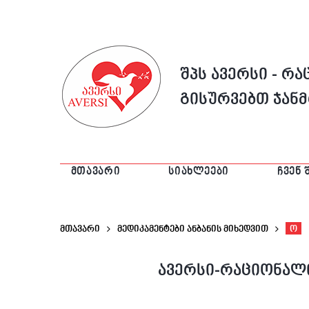
შპს ავერსი - რ
გისურვებთ ჯან
ᲛᲗᲐᲕᲐᲠᲘ
ᲡᲘᲐᲮᲚᲔᲔᲑᲘ
ᲩᲕᲔᲜ 
მთავარი
მედიკამენტები ანბანის მიხედვით
Ო
ავერსი-რაციონალი