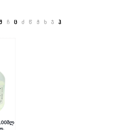
შ
ჩ
ც
ძ
წ
ჭ
ხ
ჯ
ჰ
100მლ
ლ.