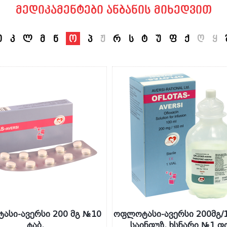
მედიკამენტები ანბანის მიხედვით
ი
კ
ლ
მ
ნ
ო
პ
ჟ
რ
ს
ტ
უ
ფ
ქ
ღ
ყ
ასი-ავერსი 200 მგ №10
ოფლოტასი-ავერსი 200მგ/
ტაბ.
საინფუზ. ხსნარი №1 ფ