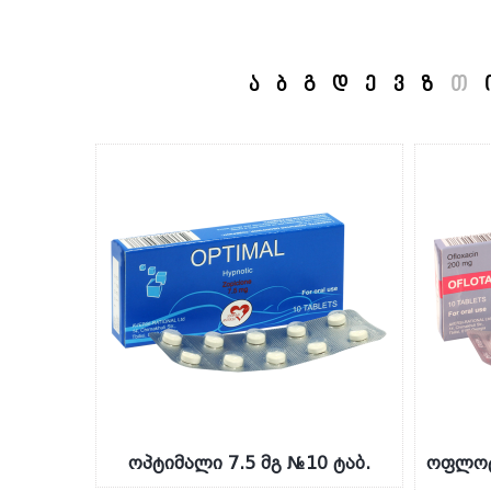
ა
ბ
გ
დ
ე
ვ
ზ
თ
ოპტიმალი 7.5 მგ №10 ტაბ.
ოფლოტ