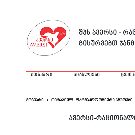
შპს ავერსი - რ
გისურვებთ ჯან
ᲛᲗᲐᲕᲐᲠᲘ
ᲡᲘᲐᲮᲚᲔᲔᲑᲘ
ᲩᲕᲔᲜ 
მთავარი
თერაპიულ–ფარმაკოლოგიური ჯგუფები
ავერსი-რაციონალი