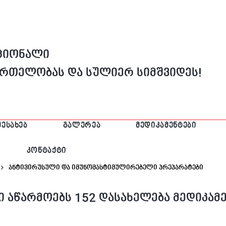
აციონალი
მრთელობას და სულიერ სიმშვიდეს!
ᲨᲔᲡᲐᲮᲔᲑ
ᲒᲐᲚᲔᲠᲔᲐ
ᲛᲔᲓᲘᲙᲐᲛᲔᲜᲢᲔᲑᲘ
ᲙᲝᲜᲢᲐᲥᲢᲘ
Ანტივირუსული Და Იმუნომასტიმულირებელი Პრეპარატები
 აწარმოებს 152 დასახელება მედიკამ