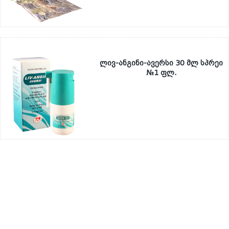
ლივ-ანგინი-ავერსი 30 მლ სპრეი
№1 ფლ.