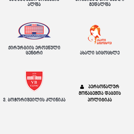
ალფა
მედალფა
ქირურგიის ეროვნული
ცენტრი
ახალი სიცოცხლე
პერსონალურ
მონაცემთა დაცვის
ვ. ბოჭორიშვილის კლინიკა
პოლიტიკა