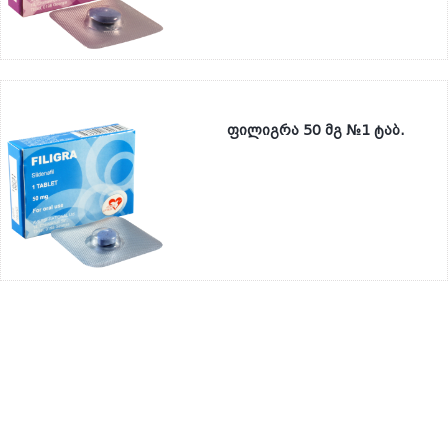
ფილიგრა 50 მგ №1 ტაბ.