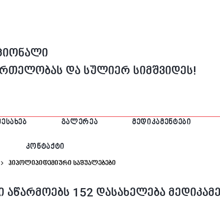
აციონალი
მრთელობას და სულიერ სიმშვიდეს!
ᲨᲔᲡᲐᲮᲔᲑ
ᲒᲐᲚᲔᲠᲔᲐ
ᲛᲔᲓᲘᲙᲐᲛᲔᲜᲢᲔᲑᲘ
ᲙᲝᲜᲢᲐᲥᲢᲘ
Ჰიპოლიპიდემიური Საშუალებები
 აწარმოებს 152 დასახელება მედიკამ