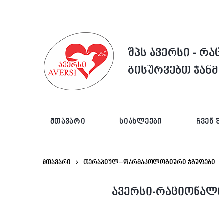
შპს ავერსი - რ
გისურვებთ ჯან
ᲛᲗᲐᲕᲐᲠᲘ
ᲡᲘᲐᲮᲚᲔᲔᲑᲘ
ᲩᲕᲔᲜ 
მთავარი
თერაპიულ–ფარმაკოლოგიური ჯგუფები
ავერსი-რაციონალი