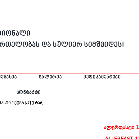
აციონალი
მრთელობას და სულიერ სიმშვიდეს!
ᲨᲔᲡᲐᲮᲔᲑ
ᲒᲐᲚᲔᲠᲔᲐ
ᲛᲔᲓᲘᲙᲐᲛᲔᲜᲢᲔᲑᲘ
ᲙᲝᲜᲢᲐᲥᲢᲘ
ასტი 180მგ №10 Ტაბ.
ალერფასტი 1
ALLERFAST 1