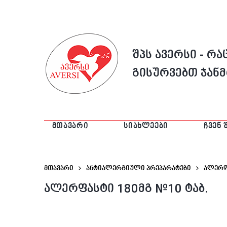
შპს ავერსი - რ
გისურვებთ ჯან
ᲛᲗᲐᲕᲐᲠᲘ
ᲡᲘᲐᲮᲚᲔᲔᲑᲘ
ᲩᲕᲔᲜ 
მთავარი
ანტიალერგიული პრეპარატები
Ალერფ
ალერფასტი 180მგ №10 ტაბ.