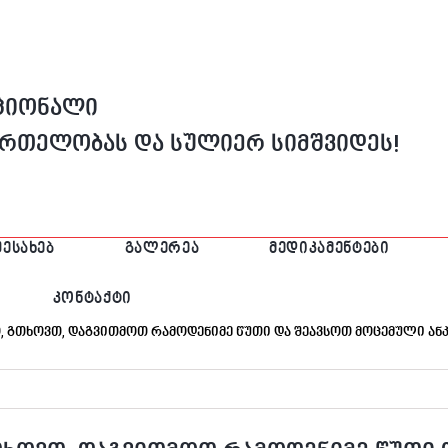
აციონალი
მრთელობას და სულიერ სიმშვიდეს!
ᲨᲔᲡᲐᲮᲔᲑ
ᲒᲐᲚᲔᲠᲔᲐ
ᲛᲔᲓᲘᲙᲐᲛᲔᲜᲢᲔᲑᲘ
ᲙᲝᲜᲢᲐᲥᲢᲘ
 Გთხოვთ, Დაგვითმოთ Რამოდენიმე Წუთი Და Შეავსოთ Მოცემული Ანკ