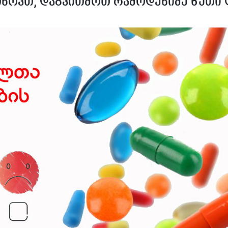
ხოვთ, დაგვითმოთ რამოდენიმე წუთი დ