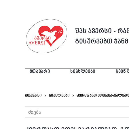
შპს ავერსი - რ
გისურვებთ ჯან
ᲛᲗᲐᲕᲐᲠᲘ
ᲡᲘᲐᲮᲚᲔᲔᲑᲘ
ᲩᲕᲔᲜ 
მთავარი
Სიახლეები
Ძვირფასო Მომხმარებლებო,