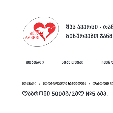
შპს ავერსი - რ
გისურვებთ ჯან
ᲛᲗᲐᲕᲐᲠᲘ
ᲡᲘᲐᲮᲚᲔᲔᲑᲘ
ᲩᲕᲔᲜ 
მთავარი
ნოოტროპული საშუალება
Ლაბრონი 50
ლაბრონი 500მგ/2მლ №5 ამპ.