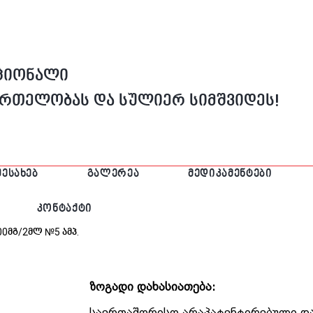
აციონალი
მრთელობას და სულიერ სიმშვიდეს!
ᲨᲔᲡᲐᲮᲔᲑ
ᲒᲐᲚᲔᲠᲔᲐ
ᲛᲔᲓᲘᲙᲐᲛᲔᲜᲢᲔᲑᲘ
ᲙᲝᲜᲢᲐᲥᲢᲘ
0მგ/2მლ №5 Ამპ.
ზოგადი დახასიათება:
საერთაშორისო არაპატენტირებული და