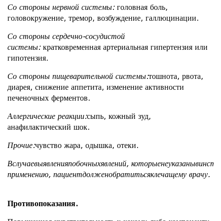
Со стороны нервной системы:
головная боль,
головокружение, тремор, возбуждение, галлюцинации.
Со стороны сердечно-
сосудистой
системы:
кратковременная артериальная гипертензия или
гипотензия.
Со стороны пищеварительной системы:
тошнота, рвота,
диарея, снижение аппетита, изменение активности
печеночных ферментов.
Аллергические реакции:
сыпь, кожный зуд,
анафилактический шок.
Прочие:
чувство жара, одышка, отеки.
В
случае
выявления
побочных
явлений
,
которые
не
указаны
в
инстр
применению
,
пациент
должен
обратиться
к
лечащему врачу
.
Противопоказания.